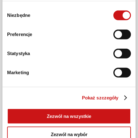
Wybór
Niezbędne
zgody
Preferencje
Statystyka
Marketing
Pokaż szczegóły
Zezwól na wszystkie
WYDARZENIA
Świętuj z nami 100 lat historii Ducati: już 5
września w Twoim salonie
Zezwól na wybór