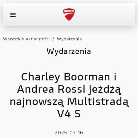
Wszystkie aktualności
/
Wydarzenia
OFERTA DEALERA
KONFIGURATOR
MOTOCYKLE
Wydarzenia
WYPOSAŻENIE
Charley Boorman i
AKTUALNOŚCI
Andrea Rossi jeżdżą
OFERTA DEALERA
najnowszą Multistradą
KONFIGURATOR
V4 S
KONTAKT
2025-07-16