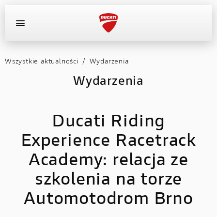
Wszystkie aktualności
/
Wydarzenia
OFERTA DEALERA
KONFIGURATOR
MOTOCYKLE
Wydarzenia
WYPOSAŻENIE
Ducati Riding
AKTUALNOŚCI
Experience Racetrack
OFERTA DEALERA
Academy: relacja ze
KONFIGURATOR
szkolenia na torze
Automotodrom Brno
KONTAKT