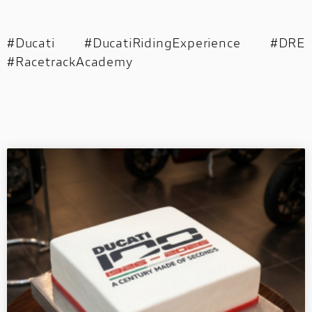
#Ducati #DucatiRidingExperience #DRE
#RacetrackAcademy