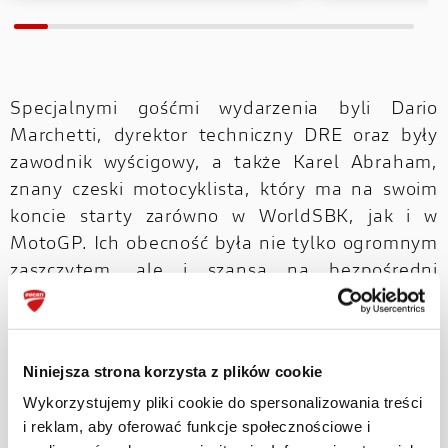
Specjalnymi gośćmi wydarzenia byli Dario
Marchetti, dyrektor techniczny DRE oraz były
zawodnik wyścigowy, a także Karel Abraham,
znany czeski motocyklista, który ma na swoim
koncie starty zarówno w WorldSBK, jak i w
MotoGP. Ich obecność była nie tylko ogromnym
zaszczytem, ale i szansą na bezpośredni
kontakt z profesjonalistami najwyższej klasy.
Wielu uczestników skorzystało z okazji, by
porozmawiać o technice jazdy i posłuchać
Niniejsza strona korzysta z plików cookie
cennych rad od ludzi, którzy znają świat
Wykorzystujemy pliki cookie do spersonalizowania treści
wyścigów od podszewki.
i reklam, aby oferować funkcje społecznościowe i