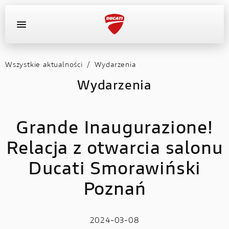
Wszystkie aktualności
/
Wydarzenia
OFERTA DEALERA
KONFIGURATOR
MOTOCYKLE
Wydarzenia
WYPOSAŻENIE
Grande Inaugurazione!
AKTUALNOŚCI
Relacja z otwarcia salonu
OFERTA DEALERA
Ducati Smorawiński
KONFIGURATOR
Poznań
KONTAKT
2024-03-08