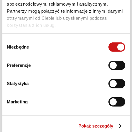
społecznościowym, reklamowym i analitycznym.
Partnerzy mogą połączyć te informacje z innymi danymi
otrzymanymi od Ciebie lub uzyskanymi podczas
korzystania z ich usług.
Wybór
Niezbędne
zgody
Preferencje
Zapraszamy też do obserwowania profili Ducati
Statystyka
Smorawiński Poznań na portalach
społecznościowych
Facebook
oraz
Instagram
,
Marketing
gdzie będziemy dzielić się z Wami wydarzeniami
oraz nowościami ze świata Ducati.
Pokaż szczegóły