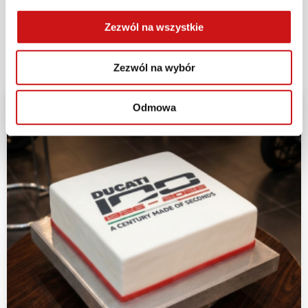
#ForzaDucati #DucatiPoznań
Zezwól na wszystkie
Zezwól na wybór
Odmowa