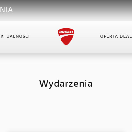
NIA
AKTUALNOŚCI
OFERTA DEA
VEL
XDIAVEL
HYPERMOTARD
OFERTA DEALERA
KO
el V4
XDiavel V4
Hypermotard 698 Mono
Wydarzenia
el V4 RS
Hypermotard V2
Hypermotard V2 SP