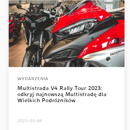
STREETFIGHTER
PANIGA
Streetfighter V2
Panigale
Streetfighter V2 S
Panigale
Streetfighter V4
Panigal
Streetfighter V4 S
Panigale
Panigale
WYDARZENIA
Panigale
Multistrada V4 Rally Tour 2023:
Panigale
odkryj najnowszą Multistradę dla
Wielkich Podróżników
2023-03-08