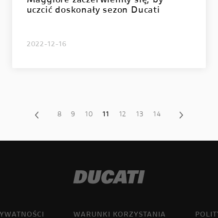
Maggiore zaczerwieniły się, by
uczcić doskonały sezon Ducati
2022-12-16
8
9
10
11
12
13
14
RYWATNOŚCI
WARUNKI KORZYSTANIA
POLI