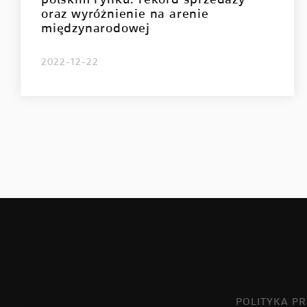
polskim rynku: rekord sprzedaży
oraz wyróżnienie na arenie
międzynarodowej
2022-12-22
POLITYKA P