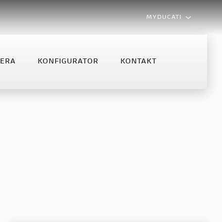
MYDUCATI
LERA
KONFIGURATOR
KONTAKT
MONSTER
MULTISTRADA
NFIGURATOR
KONTAKT
Monster
Multistrada V2
Monster +
Multistrada V2 S
Multistrada V4 S
Multistrada V4 Rally MY2025
Multistrada V4 Rally
Multistrada V4 Pikes Peak