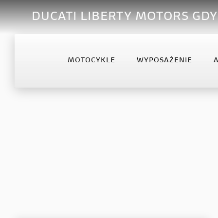
DUCATI LIBERTY MOTORS GDY
MOTOCYKLE
WYPOSAŻENIE
OFFROAD
DESERTX
DIA
Desmo450 MX
DesertX
Diav
Desmo450 MX Factory
Diav