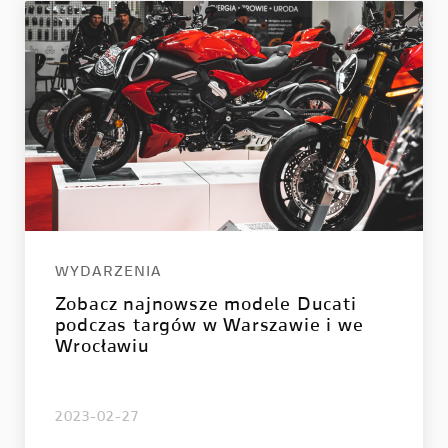
LE
E-BIKE
 V2
MIG-S
 V2 S
TK-01RR
e V2 MM93
Futa AXS
 V2 FB63
Futa All-Road
 V4
WYDARZENIA
 V4 S
Zobacz najnowsze modele Ducati
 V4 R
podczas targów w Warszawie i we
Wrocławiu
2023-02-27