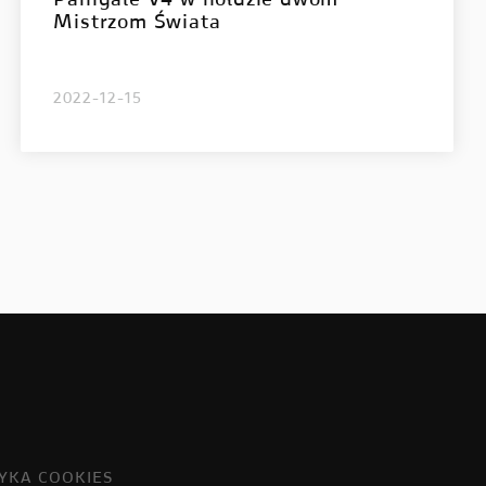
Panigale V4 w hołdzie dwóm
Mistrzom Świata
2022-12-15
TYKA COOKIES